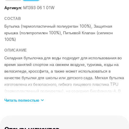
Артикул:
M1393 06 1 01W
СОСТАВ
Бутылка (термопластичный полиуретан 100%), Защитная
крышка (полипропилен 100%), Питьевой Клапан (силикон
100%)
ОПИСАНИЕ
Складная бутылочка для воды подходит для использования во
время занятий спортом на свежем воздухе, туризма, езды на
велосипеде, кроссфита, а также может использоваться в
качестве бутылки для школы или детского сада. Мягкая бутылка
изготовлена из безопасного, гибкого пищевого пластика TPU
(термопластичный полиуретан), не содержит Бисфенола-А. В
сложенном виде бутылочка практически ничего не весит, имеет
Читать полностью
небольшие размеры и легко помещается в карман рюкзака или
спортивной экипировки. При наполнении она вновь
приобретает прежнюю форму, не теряя своих первоначальных
свойств. Подходит для переноски гелей, воды, электролитов