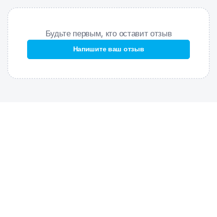
форму, на 100% устойчива к хлору и соленой воде;
Низкая посадка
– обеспечивает комфорт и максимальную
Будьте первым, кто оставит отзыв
свободу движений;
Дополнительная компрессия
– создают дополнительную
Напишите ваш отзыв
компрессию мышц бедра, повышая эффективность тренировки;
Улучшенное скольжение
– способствуют уменьшению
сопротивления воды, увеличивая скорость;
Силиконовая лента по краю штанин
– обеспечивают
идеальную посадку и фиксацию.