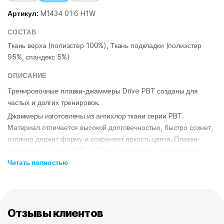
Артикул:
M1434 01 6 H1W
СОСТАВ
Ткань верха (полиэстер 100%), Ткань подкладки (полиэстер
95%, спандекс 5%)
ОПИСАНИЕ
Тренировочные плавки-джаммеры Drive PBT созданы для
частых и долгих тренировок.
Джаммеры изготовлены из антихлор ткани серии PBT.
Материал отличается высокой долговечностью, быстро сохнет,
отлично держит форму и сохраняет яркость цвета. Плавки-
джаммеры из ткани PBT в 20 раз устойчивее к воздействию
хлорированной и соленой воды, чем обычные плавки.
Читать полностью
Внутренний шнурок позволяет точно отрегулировать посадку.
Для лучшей фиксации по нижнему краю штанин вшита
силиконовая лента.
Отзывы клиентов
ОСОБЕННОСТИ:
Ткань PBT
– максимально долговечная, быстро сохнет, держит