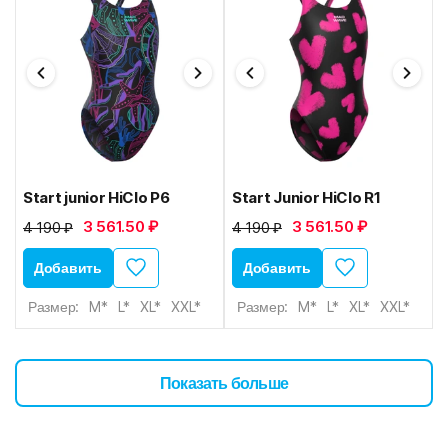
Start junior HiClo P6
Start Junior HiClo R1
3 561.50 ₽
3 561.50 ₽
4 190 ₽
4 190 ₽
Добавить
Добавить
Размер:
M*
L*
XL*
XXL*
Размер:
M*
L*
XL*
XXL*
Показать больше