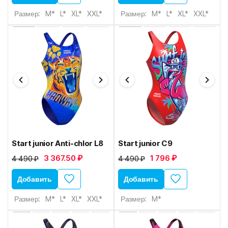
Размер:
M*
L*
XL*
XXL*
Размер:
M*
L*
XL*
XXL*
Start junior Anti-chlor L8
Start junior C9
3 367.50 ₽
1 796 ₽
4 490 ₽
4 490 ₽
Добавить
Добавить
Размер:
M*
L*
XL*
XXL*
Размер:
M*