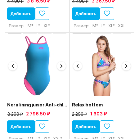
3 816.50 ₽
3 367.50 ₽
4 490 ₽
4 490 ₽
Добавить
Добавить
Размер:
M*
L*
XL*
Размер:
M*
L*
XL*
XXL
Nera lining junior Anti-chlor
Relax bottom
2 796.50 ₽
1 603 ₽
3 290 ₽
2 290 ₽
Добавить
Добавить
Размер:
M*
L*
XL*
XXL*
Размер:
M*
L*
XL*
XXL