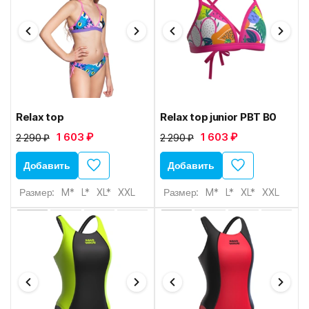
Relax top
Relax top junior PBT B0
1 603 ₽
1 603 ₽
2 290 ₽
2 290 ₽
Добавить
Добавить
Размер:
M*
L*
XL*
XXL
Размер:
M*
L*
XL*
XXL