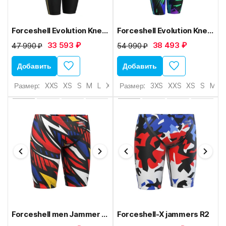
Forceshell Evolution Kneeskin
Forceshell Evolution Kneeskin U1
33 593 ₽
38 493 ₽
47 990 ₽
54 990 ₽
Добавить
Добавить
Размер:
XXS
XS
S
M
L
XL
Размер:
3XS
XXS
XS
S
M
L
Forceshell men Jammer X9
Forceshell-X jammers R2