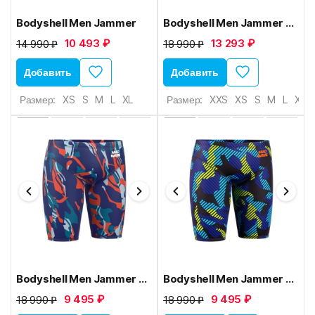
Bodyshell Men Jammer
Bodyshell Men Jammer S9
10 493 ₽
13 293 ₽
14 990 ₽
18 990 ₽
Добавить
Добавить
Размер:
XS
S
M
L
XL
Размер:
XXS
XS
S
M
L
XL
Bodyshell Men Jammer X2
Bodyshell Men Jammer X4
9 495 ₽
9 495 ₽
18 990 ₽
18 990 ₽