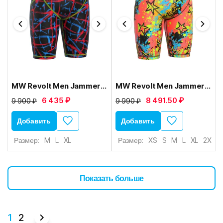
MW Revolt Men Jammer I3
MW Revolt Men Jammer S4
6 435 ₽
8 491.50 ₽
9 900 ₽
9 990 ₽
Добавить
Добавить
Размер:
M
L
XL
Размер:
XS
S
M
L
XL
2XL
Показать больше
1
2