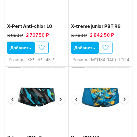
X-Pert Anti-chlor L0
X-treme junior PBT R6
2 767.50 ₽
2 842.50 ₽
3 690 ₽
3 790 ₽
Добавить
Добавить
Размер:
XS*
S*
4XL*
Размер:
M*(134-140)
L*(146-1