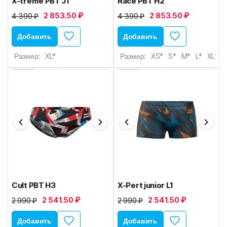
X-treme PBT J1
Race PBT H2
2 853.50 ₽
2 853.50 ₽
4 390 ₽
4 390 ₽
Добавить
Добавить
Размер:
XL*
Размер:
XS*
S*
M*
L*
XL*
Cult PBT H3
X-Pert junior L1
2 541.50 ₽
2 541.50 ₽
2 990 ₽
2 990 ₽
Добавить
Добавить