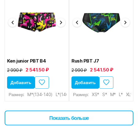
Ken junior PBT B4
Rush PBT J7
2 541.50 ₽
2 541.50 ₽
2 990 ₽
2 990 ₽
Добавить
Добавить
Размер:
M*(134-140)
L*(146-152)
Размер:
XL*(152-158)
XS*
S*
M*
L*
XL*
X
Показать больше