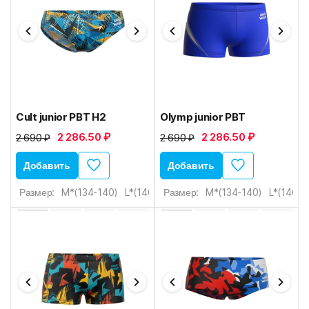
Cult junior PBT H2
Olymp junior PBT
2 286.50 ₽
2 286.50 ₽
2 690 ₽
2 690 ₽
Добавить
Добавить
Размер:
M*(134-140)
L*(146-152)
Размер:
XL*(152-158)
M*(134-140)
XXL*(158-16
L*(146-1