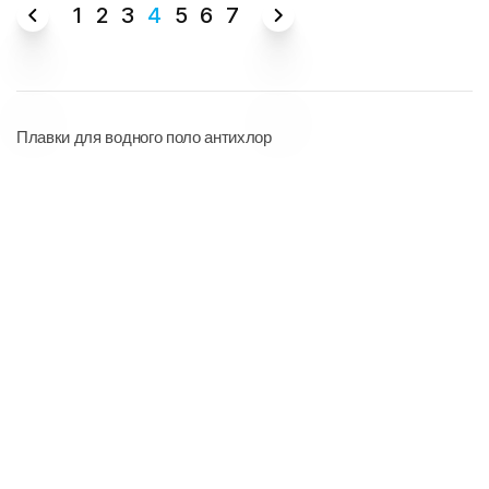
1
2
3
4
5
6
7
Плавки для водного поло антихлор