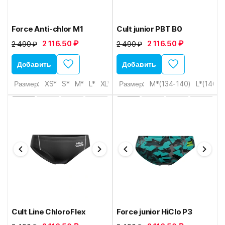
Force Anti-chlor M1
Cult junior PBT B0
2 116.50 ₽
2 116.50 ₽
2 490 ₽
2 490 ₽
Добавить
Добавить
Размер:
XS*
S*
M*
L*
XL*
Размер:
M*(134-140)
L*(146-1
Cult Line ChloroFlex
Force junior HiClo P3