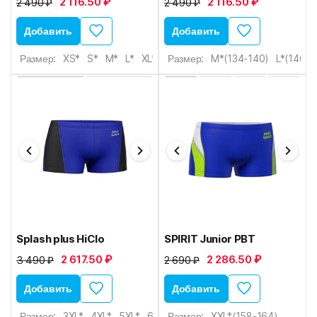
2 116.50 ₽
2 116.50 ₽
2 490 ₽
2 490 ₽
Добавить
Добавить
Размер:
XS*
S*
M*
L*
XL*
Размер:
M*(134-140)
L*(146-1
Splash plus HiClo
SPIRIT Junior PBT
2 617.50 ₽
2 286.50 ₽
3 490 ₽
2 690 ₽
Добавить
Добавить
Размер:
3XL*
4XL*
5XL*
6XL*
Размер:
XXL*(158-164)