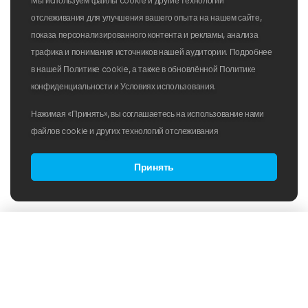
Мы используем файлы cookie и другие технологии
отслеживания для улучшения вашего опыта на нашем сайте,
показа персонализированного контента и рекламы, анализа
трафика и понимания источников нашей аудитории. Подробнее
в нашей Политике cookie, а также в обновлённой Политике
конфиденциальности и Условиях использования.
Нажимая «Принять», вы соглашаетесь на использование нами
файлов cookie и других технологий отслеживания
Принять
Товары в категории:
Сортировка:
По популярности
Плавки
Плавки для бассейна
Цене