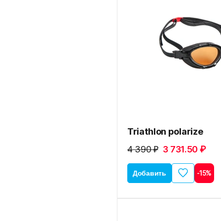
Triathlon polarize
4 390 ₽
3 731.50 ₽
Добавить
-15%