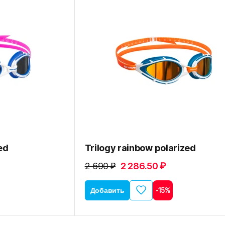
ed
Trilogy rainbow polarized
2 690 ₽
2 286.50 ₽
Добавить
-15%