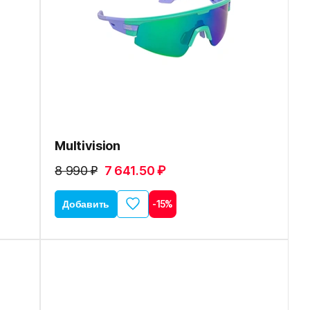
Multivision
8 990 ₽
7 641.50 ₽
Добавить
-15%