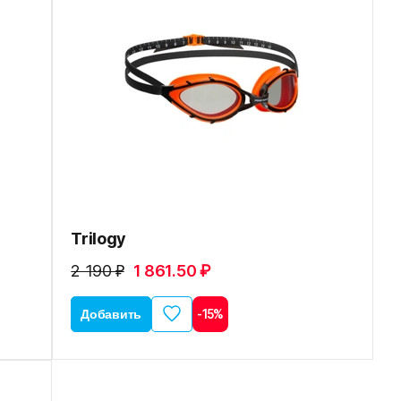
Trilogy
2 190 ₽
1 861.50 ₽
Добавить
-15%