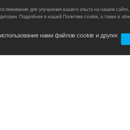
отслеживания для улучшения вашего опыта на нашем сайте, 
дитории. Подробнее в нашей Политике cookie, а также в об
использование нами файлов cookie и других
СПОЛЬЗОВАНИЯ ФАЙЛОВ COOKIE
БЛОГ
ПОЛИТИКА КОН
ОРЫ
ОПРОС
ПРАВА ПОТРЕБИТЕЛЕЙ
КОНТАКТЫ
ВОЗВ
МАГАЗИНЫ
ПУБЛИЧНАЯ ОФЕРТА
ФРАНЧАЙЗИНГ
ТАБЛИЦ