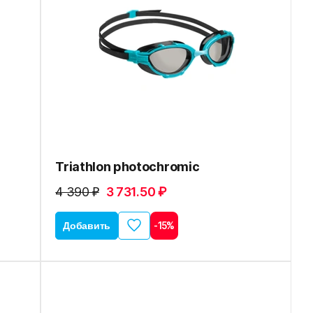
Triathlon photochromic
4 390 ₽
3 731.50 ₽
Добавить
-15%