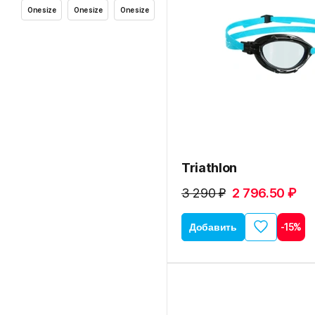
One size
One size
One size
Triathlon
3 290 ₽
2 796.50 ₽
Добавить
-15%