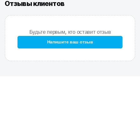
сцепление даже с мокрым кафельным полом;
Отзывы клиентов
Идеальная посадка
– эргономичная форма подходит для
любой стопы, обеспечивая наилучшую посадку.
РАЗМЕРЫ:
Будьте первым, кто оставит отзыв
Размер 35: длина стельки 22,6 см.
Размер 36: длина стельки 23,3 см.
Напишите ваш отзыв
Размер 37: длина стельки 24 см.
Размер 38: длина стельки 24,6 см.
Размер 39: длина стельки 25,3 см.
Размер 40: длина стельки 26 см.
Размер 41: длина стельки 26,6 см.