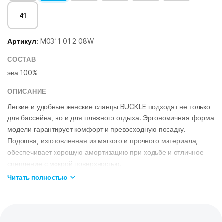
41
Артикул:
M0311 01 2 08W
СОСТАВ
эва 100%
ОПИСАНИЕ
Легкие и удобные женские сланцы BUCKLE подходят не только
для бассейна, но и для пляжного отдыха. Эргономичная форма
модели гарантирует комфорт и превосходную посадку.
Подошва, изготовленная из мягкого и прочного материала,
обеспечивает хорошую амортизацию при ходьбе и отличное
сцепление с мокрой поверхностью.
ОСОБЕННОСТИ:
Читать полностью
Материал EVA
– обеспечивает повышенную износостойкость,
сбалансированную плавучесть и комфорт в использовании;
Противоскользящая подошва
– обеспечивает наилучшее