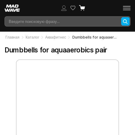
Главная
Каталог
Аквафитнес
Dumbbells for aquaaerobics pair
Dumbbells for aquaaerobics pair