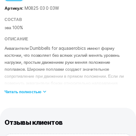
Артикул:
M0825 03 0 03W
СОСТАВ
эва 100%
ОПИСАНИЕ
Аквагантели Dumbbells for aquaaerobics имеют форму
косточки, что позволяет без всяких усилий менять уровень
нагрузки, простым движением руки меняя положение
поплавков. Широкие поплавки создают значительное
сопротивление при движении в прямом положении. Если ли
повернуть аквагантели боком относительно направления
движения, то сопротивление будет минимальным. Термически
Читать полностью
обработанный EVA материал обеспечивает высокую
износостойкость и водонепроницаемость.
1 пара в упаковке.
Длина ручки 10 см, длина гантели 34 см, ширина поплавков 7
Отзывы клиентов
см.
ОСОБЕННОСТИ: