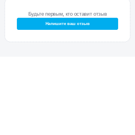
Материал EVA
– обеспечивает повышенную износостойкость,
Будьте первым, кто оставит отзыв
сбалансированную плавучесть и высокий комфорт в
использовании;
Напишите ваш отзыв
Идеально для аквафитнеса
– тренажер идеально подойдет
для занятий аквафитнесом;
Удобные ручки
– обеспечивают превосходное сцепление и
удобство в использовании.