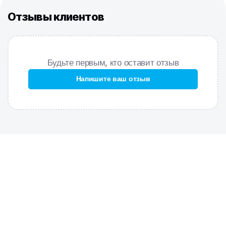
100% резина
– за счет меньшей эластичности, материал
создает дополнительную нагрузку, позволяя развивать
Отзывы клиентов
большую скорость в воде;
Колодка с закрытой пяткой
– обеспечивает надежную и
стабильную фиксацию ступни;
Совершенствуйте технику
– эти ласты позволяют повысить
Будьте первым, кто оставит отзыв
мощность работы ног, силовую выносливость, а также
Напишите ваш отзыв
усовершенствовать свою технику;
Скорость
– ласты позволяют значительно повысить ваши
технические навыки и скорость в воде;
Эргономичная форма и угол лопасти
– позволяют
совершенствовать технику работы ног, не нарушая
естественную биомеханику движений.
ВЫБОР РАЗМЕРА:
Размер 30-32: длина стопы 18,5-19 см.
Размер 32-34: длина стопы 19-20,5 см.
Размер 34-36: длина стопы 21-21,5 см.
Размер 36-38: длина стопы 22,5-23 см.
Размер 38-40: длина стопы 24-24,5 см.