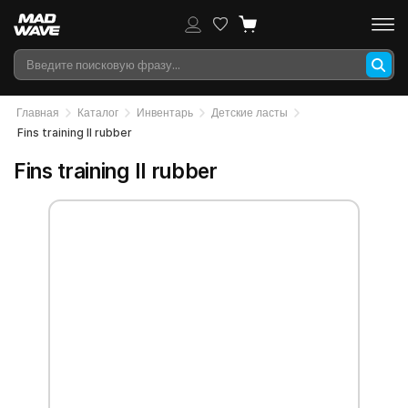
Главная
Каталог
Инвентарь
Детские ласты
Fins training II rubber
Fins training II rubber