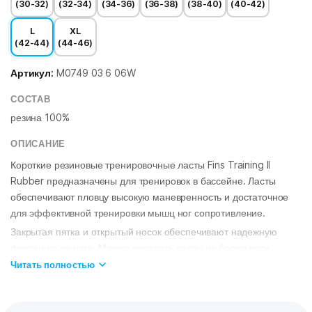
(30-32)
(32-34)
(34-36)
(36-38)
(38-40)
(40-42)
L
XL
(42-44)
(44-46)
Артикул:
M0749 03 6 06W
СОСТАВ
резина 100%
ОПИСАНИЕ
Короткие резиновые тренировочные ласты Fins Training II
Rubber предназначены для тренировок в бассейне. Ласты
обеспечивают пловцу высокую маневренность и достаточное
для эффективной тренировки мышц ног сопротивление.
Закрытая пятка и открытый носок обеспечивают надежную
фиксацию на ноге. Можно надевать ласты на босую ногу.
Эргономичный дизайн гарантирует удобное расположение
Читать полностью
ступни, препятствующее перенапряжению мышц.
ОСОБЕННОСТИ: