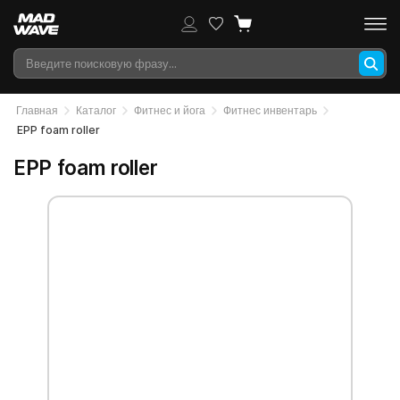
Главная
Каталог
Фитнес и йога
Фитнес инвентарь
EPP foam roller
EPP foam roller