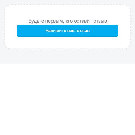
форму, на 100% устойчива к хлору и соленой воде;
Низкая посадка
– обеспечивает комфорт и максимальную
Будьте первым, кто оставит отзыв
свободу движений;
Дополнительная компрессия
– создают дополнительную
Напишите ваш отзыв
компрессию мышц бедра, повышая эффективность тренировки;
Улучшенное скольжение
– способствуют уменьшению
сопротивления воды, увеличивая скорость;
Силиконовая лента по краю штанин
– обеспечивают
идеальную посадку и фиксацию.