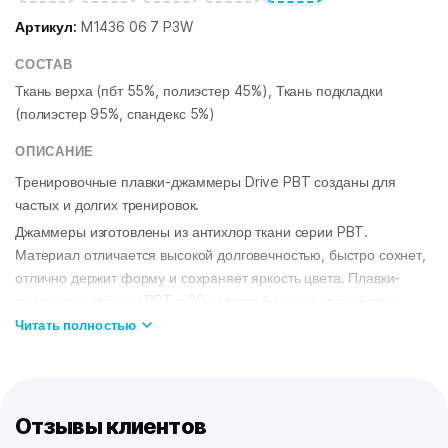
Артикул:
M1436 06 7 P3W
СОСТАВ
Ткань верха (пбт 55%, полиэстер 45%), Ткань подкладки
(полиэстер 95%, спандекс 5%)
ОПИСАНИЕ
Тренировочные плавки-джаммеры Drive PBT созданы для
частых и долгих тренировок.
Джаммеры изготовлены из антихлор ткани серии PBT.
Материал отличается высокой долговечностью, быстро сохнет,
отлично держит форму и сохраняет яркость цвета. Плавки-
джаммеры из ткани PBT в 20 раз устойчивее к воздействию
хлорированной и соленой воды, чем обычные плавки.
Читать полностью
Внутренний шнурок позволяет точно отрегулировать посадку.
Для лучшей фиксации по нижнему краю штанин вшита
силиконовая лента.
Отзывы клиентов
ОСОБЕННОСТИ:
Ткань PBT
– максимально долговечная, быстро сохнет, держит