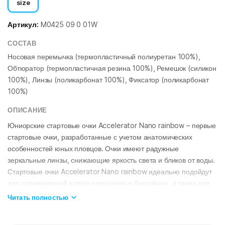
size
Артикул:
M0425 09 0 01W
СОСТАВ
Носовая перемычка (термопластичный полиуретан 100%),
Обтюратор (термопластичная резина 100%), Ремешок (силикон
100%), Линзы (поликарбонат 100%), Фиксатор (поликарбонат
100%)
ОПИСАНИЕ
Юниорские стартовые очки Accelerator Nano rainbow – первые
стартовые очки, разработанные с учетом анатомических
особенностей юных пловцов. Очки имеют радужные
зеркальные линзы, снижающие яркость света и бликов от воды.
Стартовые очки Accelerator Nano rainbow идеально подойдут
для соревнований в ярко освещенных бассейнах, а также для
тренировок в бассейне или на открытой воде.
Читать полностью
Обтекаемая форма очков и низкопрофильный обтюратор
позволяют снизить сопротивление потоку воды для достижения