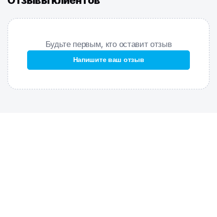
Отзывы клиентов
высокой износостойкостью и улучшенными компрессионными
характеристиками;
Крой спины
– открытая спина, спортивный эргономичный крой
Будьте первым, кто оставит отзыв
создает гибкость в движении и комфорт при использовании;
Подкладка
– передняя сторона купальника продублирована
Напишите ваш отзыв
подкладкой;
Высокий вырез бедра
– максимальная свобода движений,
визуально удлиняет ноги.