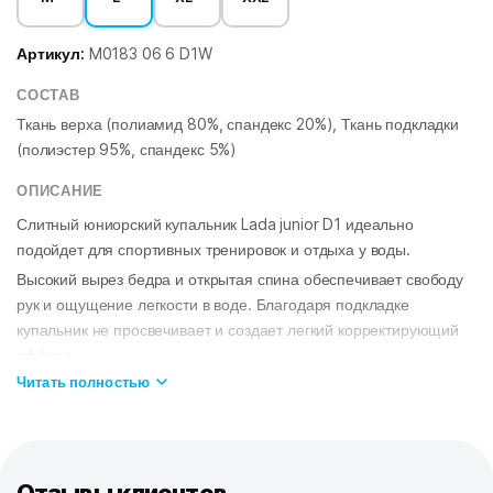
Артикул:
M0183 06 6 D1W
СОСТАВ
Ткань верха (полиамид 80%, спандекс 20%), Ткань подкладки
(полиэстер 95%, спандекс 5%)
ОПИСАНИЕ
Слитный юниорский купальник Lada junior D1 идеально
подойдет для спортивных тренировок и отдыха у воды.
Высокий вырез бедра и открытая спина обеспечивает свободу
рук и ощущение легкости в воде. Благодаря подкладке
купальник не просвечивает и создает легкий корректирующий
эффект.
Читать полностью
Модель изготовлена из ткани серии BASE. Купальники из этой
ткани имеют привлекательный вид, великолепно тянутся,
создают дополнительную компрессию.
ОСОБЕННОСТИ:
Ткань BASE
– обеспечивает идеальную посадку, обладает