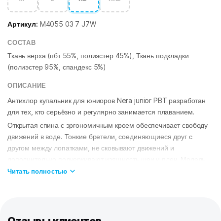
Артикул:
M4055 03 7 J7W
СОСТАВ
Ткань верха (пбт 55%, полиэстер 45%), Ткань подкладки
(полиэстер 95%, спандекс 5%)
ОПИСАНИЕ
Антихлор купальник для юниоров Nera junior PBT разработан
для тех, кто серьёзно и регулярно занимается плаванием.
Открытая спина с эргономичным кроем обеспечивает свободу
движений в воде. Тонкие бретели, соединяющиеся друг с
другом между лопатками, не сковывают движений и
дополнительно подчеркивают изящность шеи и плеч. Модель
имеет средний вырез бедра, поэтому прекрасно подойдет для
Читать полностью
любой фигуры. Благодаря подкладке купальник не
просвечивает и создает легкий корректирующий эффект.
Купальник изготовлен из ткани серии Training – это мягкая,
эластичная и приятная на ощупь ткань, которая в 20 раз более