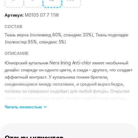
Артикул:
M0105 07 7 11W
СОСТАВ
Ткань верха (полиамид 80%, спандекс 20%), Ткань подкладки
(полиэстер 95%, спандекс 5%)
ОПИСАНИЕ
Юниорский купальник Nera lining Anti-сhlor имеет необычный
дизайн: спереди он одного цвета, а сзади – другого, что создает
эффектный контраст. У купальника тонкие бретели,
соединяющиеся между лопатками, и средний вырез бедра,
поэтому он прекрасно подойдет для любой фигуры. Открытая
спина с эргономичным кроем, придает еще больше свободы
движения в воде.
Читать полностью
Модель изготовлена из ткани серии Anti-chlor – очень
эластичной, обладающей повышенной устойчивостью к хлору,
высокой износостойкостью и улучшенными компрессионными
характеристиками.