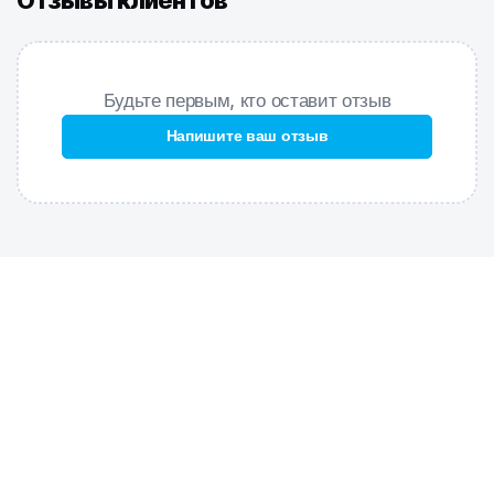
Отзывы клиентов
Модель спереди продублирована подкладкой, что
обеспечивает лучшую посадку и идеальную форму.
Nera Lining Anti-сhlor – стильный и практичный купальник для
Будьте первым, кто оставит отзыв
спортивных тренировок и отдыха.
ОСОБЕННОСТИ:
Напишите ваш отзыв
Ткань Anti-chlor
– обладает повышенной устойчивостью к
хлору, высокой износостойкостью и улучшенными
компрессионными характеристиками;
Крой спины
– открытая спина, тонкие бретели дают
дополнительную свободу движений рук и ощущение легкости в
воде;
Средний вырез бедра
– подходит для любого типа фигуры,
обеспечивает комфорт и свободу движений;
Подкладка
– передняя сторона купальника продублирована
подкладкой.