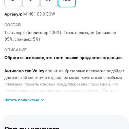
Артикул:
M1481 03 8 E0W
СОСТАВ
Ткань верха (полиэстер 100%), Ткань подкладки (полиэстер
95%, спандекс 5%)
ОПИСАНИЕ
Обратите внимание, что топ и плавки продаются отдельно.
Антихлор топ Volley
с тонкими бретелями прекрасно подойдет
для занятий спортом и отдыха, он может сочетаться с любыми
плавками. Модель спереди продублирована подкладкой, что
обеспечивает лучшую посадку и идеальную форму. Тонкие
бретели дают дополнительную свободу движений рук и
Читать полностью
ощущение легкости в воде.
Топ изготовлен из ткани серии Training - купальники из этой
ткани долговечны, быстро сохнут, долго держат форму, имеют
очень прочную окраску. Ткань Training - мягкая, эластичная и