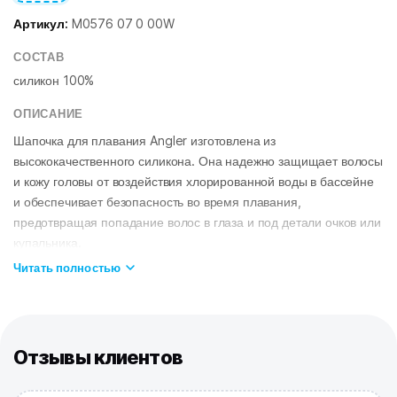
Артикул:
M0576 07 0 00W
СОСТАВ
силикон 100%
ОПИСАНИЕ
Шапочка для плавания Angler изготовлена из
высококачественного силикона. Она надежно защищает волосы
и кожу головы от воздействия хлорированной воды в бассейне
и обеспечивает безопасность во время плавания,
предотвращая попадание волос в глаза и под детали очков или
купальника.
Шапочка хорошо тянется, плотно облегает голову, не
Читать полностью
электризует волосы и не тянет их. Силикон приятен на ощупь и
практически не пропускает воду. Он не вызывает раздражения
кожи, поэтому шапочка идеально подходит для регулярных
тренировок в бассейне. Обтекаемая эргономичная форма
Отзывы клиентов
шапочки позволяет уменьшить сопротивление воды. Шапочка
имеет универсальный размер и подходит и взрослым, и детям.