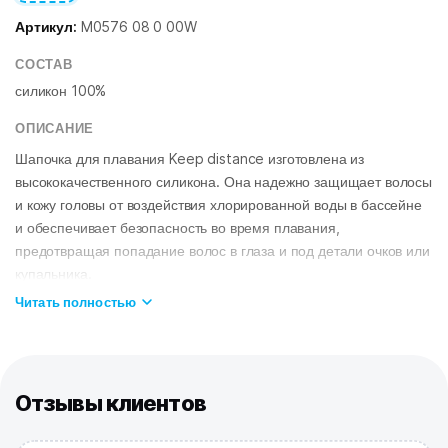
Артикул:
M0576 08 0 00W
СОСТАВ
силикон 100%
ОПИСАНИЕ
Шапочка для плавания Keep distance изготовлена из
высококачественного силикона. Она надежно защищает волосы
и кожу головы от воздействия хлорированной воды в бассейне
и обеспечивает безопасность во время плавания,
предотвращая попадание волос в глаза и под детали очков или
купальника.
Яркий и забавный дизайн с котиком и бензопилой – для тех, кто
Читать полностью
ценит юмор и смелые спортивные аксессуары. Эта шапочка
точно не останется незамеченной на тренировках и добавит
характер вашему образу в бассейне.
Шапочка хорошо тянется, плотно облегает голову, не
Отзывы клиентов
электризует волосы и не тянет их. Силикон приятен на ощупь и
практически не пропускает воду. Он не вызывает раздражения