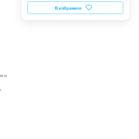
В избранное
не и
к
рое