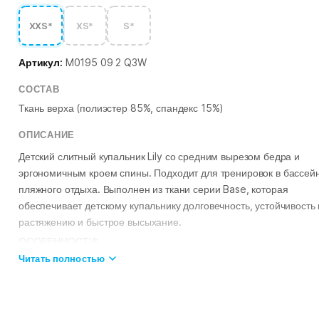
XXS*
XS*
S*
Артикул:
M0195 09 2 Q3W
СОСТАВ
Ткань верха (полиэстер 85%, спандекс 15%)
ОПИСАНИЕ
Детский слитный купальник Lily со средним вырезом бедра и
эргономичным кроем спины. Подходит для тренировок в бассей
пляжного отдыха. Выполнен из ткани серии Base, которая
обеспечивает детскому купальнику долговечность, устойчивость 
растяжению и быстрое высыхание.
ОСОБЕННОСТИ:
Ткань Base
– долговечность, устойчивость к растяжению и быст
Читать полностью
высыхание;
Яркий принт
– детский купальник, который точно поднимет
настроение;