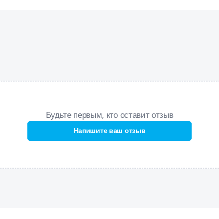
Средний вырез бедра
– подходит для любого типа фигуры,
обеспечивает комфорт и свободу движений.
Будьте первым, кто оставит отзыв
Напишите ваш отзыв