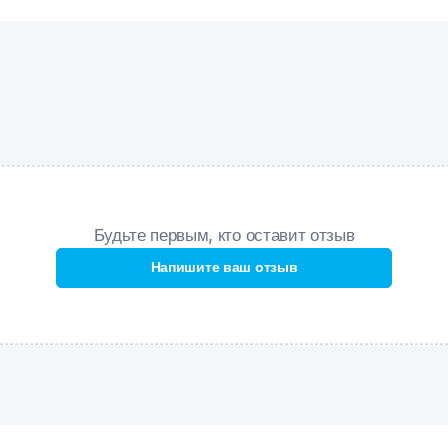
Средний вырез бедра
– подходит для любого типа фигуры,
обеспечивает комфорт и свободу движений.
Будьте первым, кто оставит отзыв
Напишите ваш отзыв