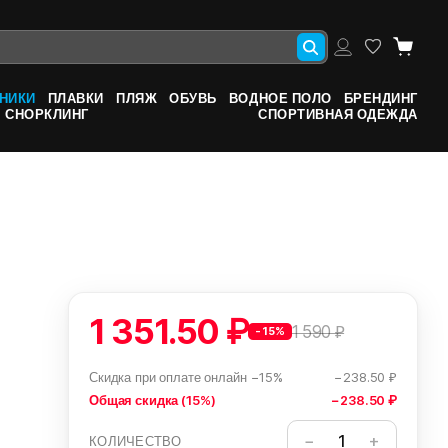
НИКИ
ПЛАВКИ
ПЛЯЖ
ОБУВЬ
ВОДНОЕ ПОЛО
БРЕНДИНГ
СНОРКЛИНГ
СПОРТИВНАЯ ОДЕЖДА
1 351.50 ₽
1 590 ₽
-15%
Скидка при оплате онлайн −15%
−238.50 ₽
Общая скидка (15%)
−238.50 ₽
КОЛИЧЕСТВО