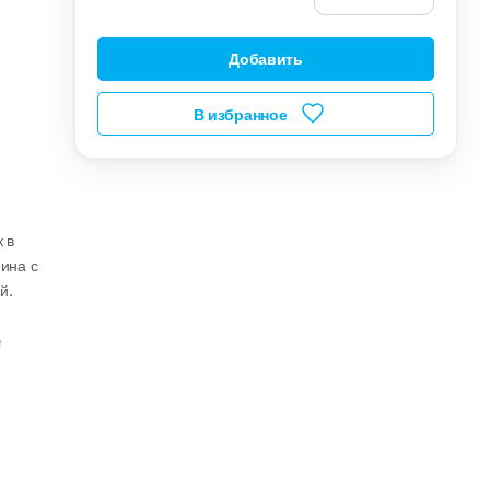
Добавить
В избранное
 в
ина с
й.
е
рое
ицы;