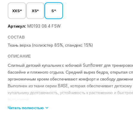
XXS*
XS*
S*
Артикул:
M0193 08 4 F5W
СОСТАВ
Ткань верха (полиэстер 85%, спандекс 15%)
ОПИСАНИЕ
Слитный детский купальник с юбочкой Sunflower для тренировок
бассейне и пляжного отдыха. Средний вырез бедра, открытая сп
эргономичным кроем обеспечивают комфорт и свободу движени
Выполнен из ткани серии BASE, которая обеспечивает детскому
купальнику долговечность, устойчивость к растяжению и быстро
высыхание.
ОСОБЕННОСТИ:
Читать полностью
Ткань BASE
– долговечность, устойчивость к растяжению и быст
высыхание;
Дизайн с юбочкой
– добавит нежности в образ маленькой модн