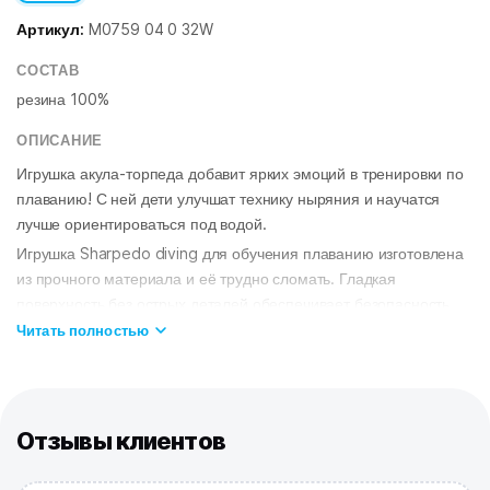
Артикул:
M0759 04 0 32W
СОСТАВ
резина 100%
ОПИСАНИЕ
Игрушка акула-торпеда добавит ярких эмоций в тренировки по
плаванию! С ней дети улучшат технику ныряния и научатся
лучше ориентироваться под водой.
Игрушка Sharpedo diving для обучения плаванию изготовлена
из прочного материала и её трудно сломать. Гладкая
поверхность без острых деталей обеспечивает безопасность
ребёнка. Игрушки имеют обтекаемую форму и легко скользят в
Читать полностью
воде. Возьмите акулу за хвост и бросьте в бассейн, и она
помчится как ракета!
Игрушки для ныряния – это не только весело, но и полезно.
Упражнения с игрушками позволяют сделать обучение
Отзывы клиентов
плаванию веселым и интересным, помогают развитию
первоначальных навыков плавания. С их помощью дети учатся