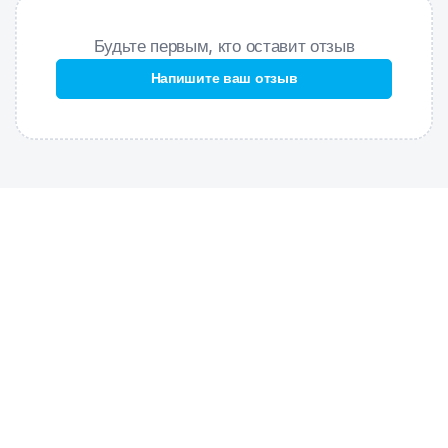
выполнять разнообразные движения в воде, развивают
ловкость и выносливость во время ныряния.
Будьте первым, кто оставит отзыв
При погружении в воду акула опускается на дно бассейна, а
Напишите ваш отзыв
ребенок должен нырнуть и достать её. Можно усложнить
задачу: попросить малыша найти игрушку определённого цвета
или собрать несколько игрушек со дна.
Использовать только под присмотром взрослых!
Размер: 14,4х4 см.