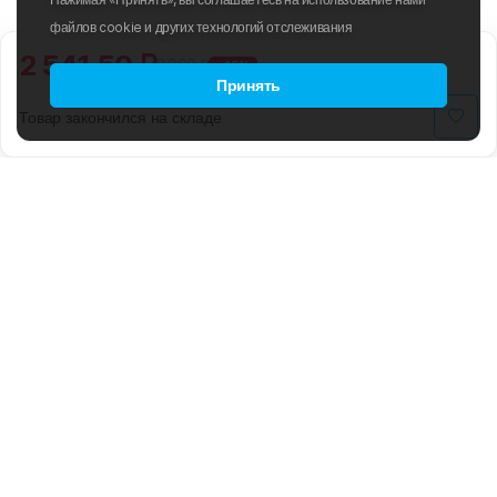
файлов cookie и других технологий отслеживания
2 541.50 ₽
2 990 ₽
-15%
Принять
Товар закончился на складе
B2B
ПОЛИТИКА ИСПОЛЬЗОВАНИЯ
ФАЙЛОВ COOKIE
БЛОГ
ПОЛИТИКА
КОНФИДЕНЦИАЛЬНОСТИ
О НАС
ТРЕНИРОВОЧНЫЕ СБОРЫ