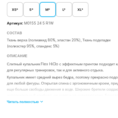
XS*
S*
M*
L*
XL*
Артикул:
M0155 24 5 R1W
СОСТАВ
Ткань верха (полиамид 80%, эластан 20%), Ткань подкладки
(полиэстер 95%, спандекс 5%)
ОПИСАНИЕ
Слитный купальник Flex HiClo с эффектным принтом подходит к
для регулярных тренировок, так и для активного отдыха.
Купальник имеет средний вырез бедра, поэтому прекрасно подо
для любой фигуры. Открытая спина с эргономичным кроем, при
еще больше свободы движения в воде. Широкие бретели созда
дополнительный комфорт, не давят и не натирают кожу. Благод
подкладке купальник не просвечивает и создает легкий
Читать полностью
корректирующий эффект.
Модель изготовлена из эластичной ткани серии HiClo. В ее сост