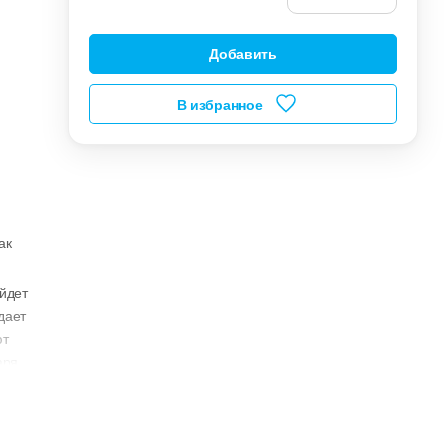
Добавить
В избранное
ак
йдет
дает
ют
аря
ав