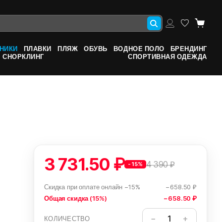
НИКИ
ПЛАВКИ
ПЛЯЖ
ОБУВЬ
ВОДНОЕ ПОЛО
БРЕНДИНГ
СНОРКЛИНГ
СПОРТИВНАЯ ОДЕЖДА
3 731.50 ₽
4 390 ₽
-15%
Скидка при оплате онлайн −15%
−658.50 ₽
Общая скидка (15%)
−658.50 ₽
КОЛИЧЕСТВО