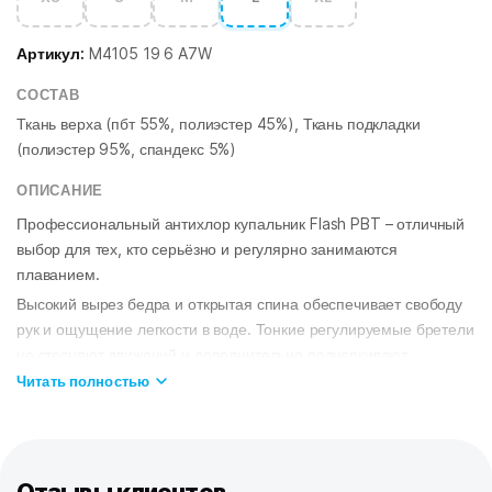
Артикул:
M4105 19 6 A7W
СОСТАВ
Ткань верха (пбт 55%, полиэстер 45%), Ткань подкладки
(полиэстер 95%, спандекс 5%)
ОПИСАНИЕ
Профессиональный антихлор купальник Flash PBT – отличный
выбор для тех, кто серьёзно и регулярно занимаются
плаванием.
Высокий вырез бедра и открытая спина обеспечивает свободу
рук и ощущение легкости в воде. Тонкие регулируемые бретели
не стесняют движений и дополнительно подчеркивают
изящность шеи и плеч.
Читать полностью
Купальник изготовлен из ткани серии Training – это мягкая,
эластичная и приятная на ощупь ткань, которая в 20 раз более
устойчива к негативному воздействию хлорированной и
соленой воды, чем обычные ткани, и, следовательно, более