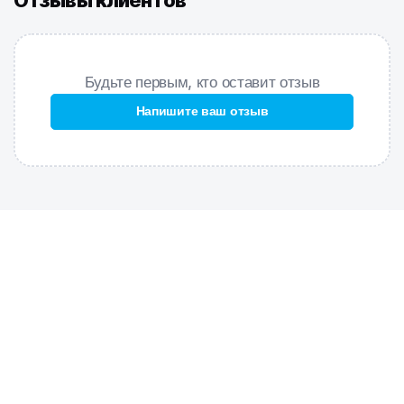
Отзывы клиентов
долговечна. Купальник из этой ткани подходит для частых и
долгих тренировок – он быстро сохнет, долго держит форму,
имеет очень прочную окраску, устойчив к воздействию
ультрафиолета.
Будьте первым, кто оставит отзыв
Благодаря подкладке купальник не просвечивает и создает
Напишите ваш отзыв
легкий корректирующий эффект.
ОСОБЕННОСТИ:
Ткань Training
– максимально долговечная, идеально держит
форму, на 100% устойчива к хлору и соленой воде, быстро
сохнет;
Крой спины
– открытая спина, тонкие бретели дают
дополнительную свободу движений рук и ощущение легкости в
воде;
Регулируемые бретели
– обеспечивают идеальную посадку
по фигуре;
Подкладка
– передняя сторона купальника продублирована
подкладкой;
Высокий вырез бедра
– максимальная свобода движений,
визуально удлиняет ноги.