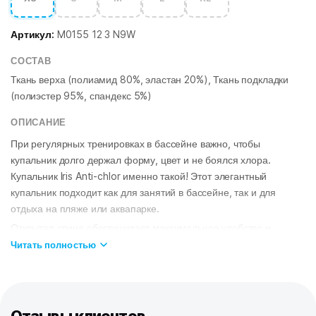
Артикул:
M0155 12 3 N9W
СОСТАВ
Ткань верха (полиамид 80%, эластан 20%), Ткань подкладки
(полиэстер 95%, спандекс 5%)
ОПИСАНИЕ
При регулярных тренировках в бассейне важно, чтобы
купальник долго держал форму, цвет и не боялся хлора.
Купальник Iris Anti-chlor именно такой! Этот элегантный
купальник подходит как для занятий в бассейне, так и для
отдыха на пляже или аквапарке.
Открытая спина обеспечивает максимальное удобство и
свободу движения в воде. Бретели на завязках позволяют легко
Читать полностью
регулировать объем в области груди. Лиф спереди
продублирован подкладкой. Пояс под грудью создает
дополнительную поддержку. Модель имеет средний вырез
бедра и поэтому подходит для любого типа фигуры.