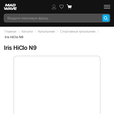
Главная
Каталог
Купальники
Спортивные купальники
Iris HiClo N9
Iris HiClo N9