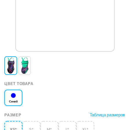
ЦВЕТ ТОВАРА
Синий
Таблица размеров
РАЗМЕР
XS*
S*
M*
L*
XL*