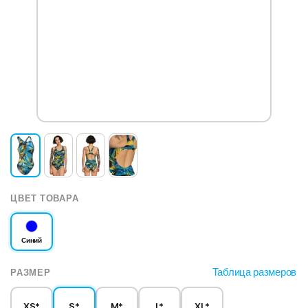
ЦВЕТ ТОВАРА
Синий
Таблица размеров
РАЗМЕР
XS*
S*
M*
L*
XL*