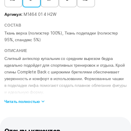
Артикул:
M1464 01 4 H2W
СОСТАВ
Ткань верха (полиэстер 100%), Ткань подкладки (полиэстер
95%, спандекс 5%)
ОПИСАНИЕ
Слитный антихлор купальник со средним вырезом бедра
идеально подойдет для спортивных тренировок и отдыха. Крой
спины Complete Back с широкими бретелями обеспечивает
уверенность и комфорт в использовании. Формованные чашки
в подкладке лифа помогают создать плавное облегание фигуры
и идеальную форму.
Модель изготовлена из ткани серии Training. Купальники из
Читать полностью
этой ткани долговечны, быстро сохнут, долго держат форму,
имеют очень прочную окраску. Ткань Training – мягкая,
эластичная и приятная на ощупь, она в 20 раз более устойчива
к воздействию хлорированной и соленой воды, чем обычные