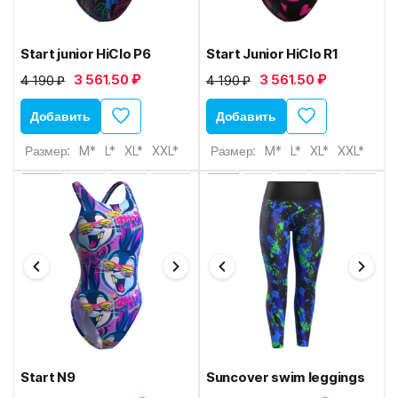
Start junior HiClo P6
Start Junior HiClo R1
3 561.50 ₽
3 561.50 ₽
4 190 ₽
4 190 ₽
Добавить
Добавить
Размер:
M*
L*
XL*
XXL*
Размер:
M*
L*
XL*
XXL*
Start N9
Suncover swim leggings