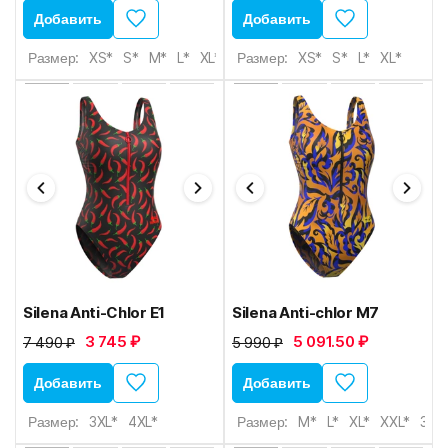
Добавить
Добавить
Размер:
XS*
S*
M*
L*
XL*
Размер:
XS*
S*
L*
XL*
Silena Anti-Chlor E1
Silena Anti-chlor M7
3 745 ₽
5 091.50 ₽
7 490 ₽
5 990 ₽
Добавить
Добавить
Размер:
3XL*
4XL*
Размер:
M*
L*
XL*
XXL*
3XL