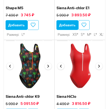
Shape M5
Siena Anti-chlor E1
3 745 ₽
3 893.50 ₽
7 490 ₽
5 990 ₽
Добавить
Добавить
Размер:
L*
Размер:
XS*
S*
M*
L*
XL*
Siena Anti-chlor K9
Siena HiСlo
5 091.50 ₽
3 816.50 ₽
5 990 ₽
4 490 ₽