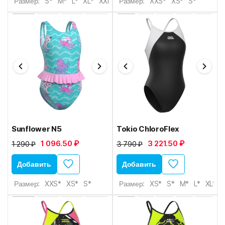
Размер:
S*
M*
L*
XL*
XXL*
Размер:
XXS*
XS*
S*
Sunflower N5
Tokio ChloroFlex
1 096.50 ₽
3 221.50 ₽
1 290 ₽
3 790 ₽
Добавить
Добавить
Размер:
XXS*
XS*
S*
Размер:
XS*
S*
M*
L*
XL*