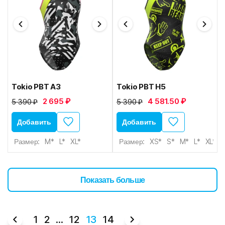
Tokio PBT A3
Tokio PBT H5
2 695 ₽
4 581.50 ₽
5 390 ₽
5 390 ₽
Добавить
Добавить
Размер:
M*
L*
XL*
Размер:
XS*
S*
M*
L*
XL*
Показать больше
1
2
...
12
13
14