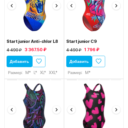
Start junior Anti-chlor L8
Start junior C9
3 367.50 ₽
1 796 ₽
4 490 ₽
4 490 ₽
Добавить
Добавить
Размер:
M*
L*
XL*
XXL*
Размер:
M*