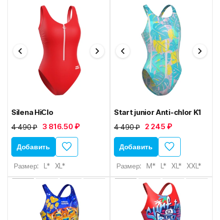
Silena HiСlo
Start junior Anti-chlor K1
3 816.50 ₽
2 245 ₽
4 490 ₽
4 490 ₽
Добавить
Добавить
Размер:
L*
XL*
Размер:
M*
L*
XL*
XXL*