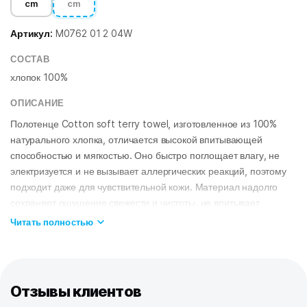
cm
cm
Артикул:
M0762 01 2 04W
СОСТАВ
хлопок 100%
ОПИСАНИЕ
Полотенце Cotton soft terry towel, изготовленное из 100%
натурального хлопка, отличается высокой впитывающей
способностью и мягкостью. Оно быстро поглощает влагу, не
электризуется и не вызывает аллергических реакций, поэтому
подходит даже для чувствительной кожи. Материал надолго
сохраняет ощущение свежести и чистоты, не впитывает
посторонние запахи и комфортен в ежедневном
Читать полностью
использовании.
Махровая ткань мягко массирует кожу, улучшая
кровообращение и способствуя расслаблению после душа,
ванны или тренировки. Полотенце не вызывает раздражения,
Отзывы клиентов
хорошо пропускает воздух и позволяет коже дышать,