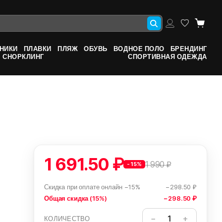
НИКИ
ПЛАВКИ
ПЛЯЖ
ОБУВЬ
ВОДНОЕ ПОЛО
БРЕНДИНГ
СНОРКЛИНГ
СПОРТИВНАЯ ОДЕЖДА
1 691.50 ₽
1 990 ₽
-15%
Скидка при оплате онлайн −15%
−298.50 ₽
Общая скидка (15%)
−298.50 ₽
КОЛИЧЕСТВО