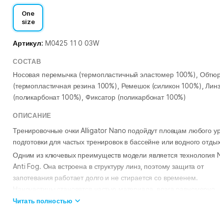
One
size
Артикул:
M0425 11 0 03W
СОСТАВ
Носовая перемычка (термопластичный эластомер 100%), Обтю
(термопластичная резина 100%), Ремешок (силикон 100%), Лин
(поликарбонат 100%), Фиксатор (поликарбонат 100%)
ОПИСАНИЕ
Тренировочные очки Alligator Nano подойдут пловцам любого у
подготовки для частых тренировок в бассейне или водного отдых
Одним из ключевых преимуществ модели является технология 
Anti Fog. Она встроена в структуру линз, поэтому защита от
запотевания работает долго и не стирается со временем.
Наночастицы становятся частью материала, влага равномерно
распределяется по поверхности, благодаря чему обзор остаетс
Читать полностью
четким даже при интенсивных тренировках и перепадах темпер