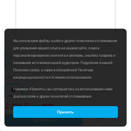
Мы используем файлы cookie и другие технологии отслеживания
для улучшения вашего опыта на нашем сайте, показа
персонализированного контента и рекламы, анализа трафика и
понимания источников нашей аудитории. Подробнее в нашей
Политике cookie, а также в обновлённой Политике
ЦВЕТ ТОВАРА
конфиденциальности и Условиях использования.
Нажимая «Принять», вы соглашаетесь на использование нами
Черный
файлов cookie и других технологий отслеживания
2 394 ₽
3 990 ₽
-40%
Таблица размеров
РАЗМЕР
Принять
Добавить
XS*
S*