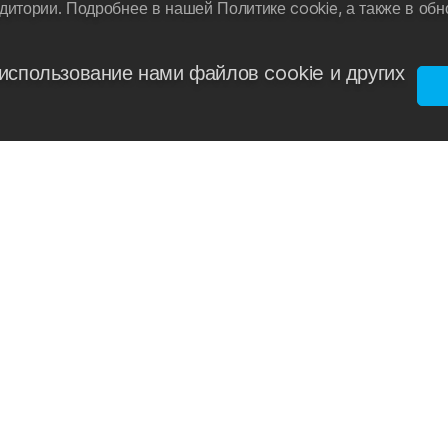
дитории. Подробнее в нашей Политике cookie, а также в об
использование нами файлов cookie и других
СПОЛЬЗОВАНИЯ ФАЙЛОВ COOKIE
БЛОГ
ПОЛИТИКА КОН
ОРЫ
ОПРОС
ПРАВА ПОТРЕБИТЕЛЕЙ
КОНТАКТЫ
ВОЗВ
МАГАЗИНЫ
ПУБЛИЧНАЯ ОФЕРТА
ФРАНЧАЙЗИНГ
ТАБЛИЦ