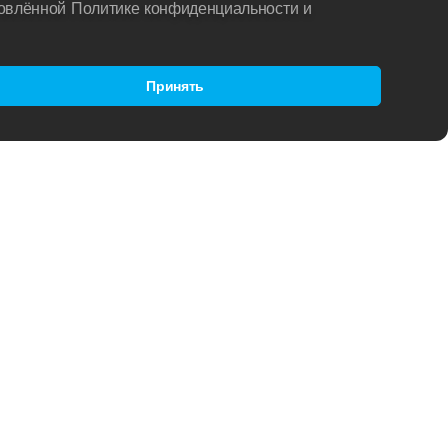
новлённой Политике конфиденциальности и
Принять
ФИДЕНЦИАЛЬНОСТИ
О НАС
РАТ И ДОСТАВКА
ВАКАНСИИ
А РАЗМЕРОВ
MADWAVE ГЕРОИ