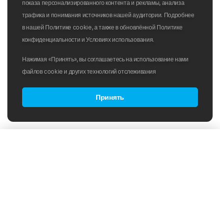
показа персонализированного контента и рекламы, анализа
трафика и понимания источников нашей аудитории. Подробнее
в нашей Политике cookie, а также в обновлённой Политике
конфиденциальности и Условиях использования.
Нажимая «Принять», вы соглашаетесь на использование нами
файлов cookie и других технологий отслеживания
Принять
Товары в категории:
Сортировка:
По популярности
Открытая вода
Стартовые костюмы
Цене
Очки