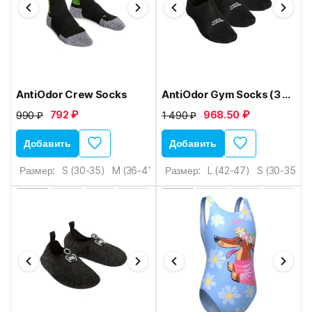
AntiOdor Crew Socks
AntiOdor Gym Socks (3 pair pack)
792 ₽
968.50 ₽
990 ₽
1 490 ₽
Добавить
Добавить
Размер:
S (30-35)
M (36-41)
L (42-47)
Размер:
L (42-47)
S (30-35)
M